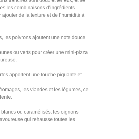
ns tranchés sont doux et terreux, et se
es les combinaisons d’ingrédients.
 ajouter de la texture et de l’humidité à
s, les poivrons ajoutent une note douce
jaunes ou verts pour créer une mini-pizza
oureuse.
ertes apportent une touche piquante et
 fromages, les viandes et les légumes, ce
lente.
s, blancs ou caramélisés, les oignons
savoureuse qui rehausse toutes les