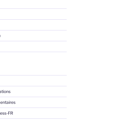
)
ations
entaires
ress-FR