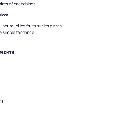
naires néerlandaises
pizza
 pourquoi les fruits sur les pizzas
ne simple tendance
MMENTS
24